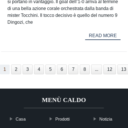
si portano in vantaggio. Il goal dell’1-0 arriva al termine
di una bella azione corale orchestrata dalla banda di
mister Tocchini. Il tocco decisivo è quello del numero 9
Dingozi, che
READ MORE
1
2
3
4
5
6
7
8
...
12
13
MENÙ CALDO
Casa
Prodotti
Notizia