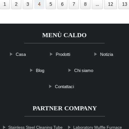
1
2
3
4
5
6
7
8
...
12
13
MENÙ CALDO
Casa
Prodotti
Notizia
Blog
Chi siamo
Contattaci
PARTNER COMPANY
Stainless Steel Cleaning Tube
Laboratory Muffle Furnace