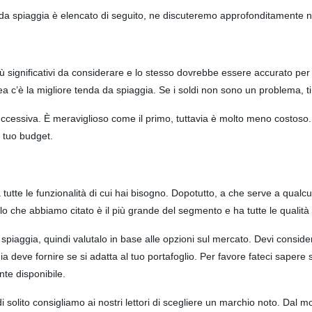
a da spiaggia è elencato di seguito, ne discuteremo approfonditamente ne
iù significativi da considerare e lo stesso dovrebbe essere accurato per
nea c’è la migliore tenda da spiaggia. Se i soldi non sono un problema, ti
ccessiva. È meraviglioso come il primo, tuttavia è molto meno costoso. 
 tuo budget.
tutte le funzionalità di cui hai bisogno. Dopotutto, a che serve a qual
ello che abbiamo citato è il più grande del segmento e ha tutte le qualit
piaggia, quindi valutalo in base alle opzioni sul mercato. Devi considera
a deve fornire se si adatta al tuo portafoglio. Per favore fateci sapere
te disponibile.
di solito consigliamo ai nostri lettori di scegliere un marchio noto. Dal