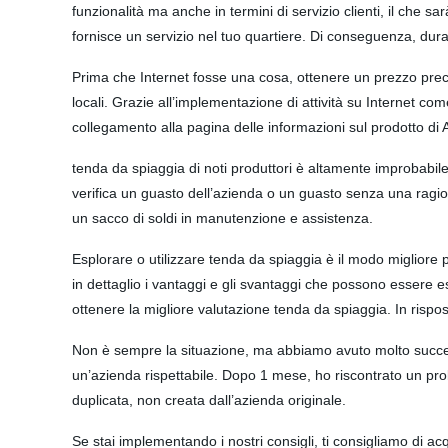
funzionalità ma anche in termini di servizio clienti, il che s
fornisce un servizio nel tuo quartiere. Di conseguenza, duran
Prima che Internet fosse una cosa, ottenere un prezzo precis
locali. Grazie all’implementazione di attività su Internet 
collegamento alla pagina delle informazioni sul prodotto di
tenda da spiaggia di noti produttori è altamente improbabil
verifica un guasto dell’azienda o un guasto senza una ragi
un sacco di soldi in manutenzione e assistenza.
Esplorare o utilizzare tenda da spiaggia è il modo migliore p
in dettaglio i vantaggi e gli svantaggi che possono essere e
ottenere la migliore valutazione tenda da spiaggia. In rispo
Non è sempre la situazione, ma abbiamo avuto molto succes
un’azienda rispettabile. Dopo 1 mese, ho riscontrato un prob
duplicata, non creata dall’azienda originale.
Se stai implementando i nostri consigli, ti consigliamo di acq