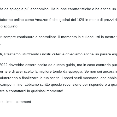
nda da spiaggia più economico. Ha buone caratteristiche e ha anche un 
attaforme online come Amazon è che godrai del 10% in meno di prezzi risp
uo acquisto!
sti sempre continuare a controllare. Il momento in cui acquisti la nostr
.
otti, li testiamo utilizzando i nostri criteri e chiediamo anche un parere 
 2022 dovrebbe essere scelta da questa guida, ma in caso contrario puoi
te e di aver scelto la migliore tenda da spiaggia. Se non sei ancora in 
aiuteranno a finalizzare la tua scelta. I nostri studi mostrano: che abbiam
 campo, infine, abbiamo scritto questa recensione per rispondere a qual
are a contattarci in qualsiasi momento!
ext time I comment.