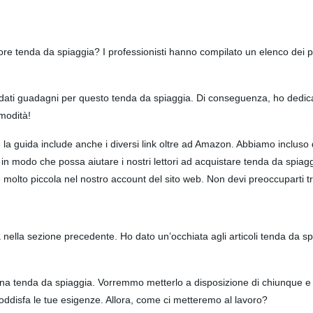
e tenda da spiaggia? I professionisti hanno compilato un elenco dei prim
udati guadagni per questo tenda da spiaggia. Di conseguenza, ho dedicato
modità!
e la guida include anche i diversi link oltre ad Amazon. Abbiamo inclus
n modo che possa aiutare i nostri lettori ad acquistare tenda da spiaggi
molto piccola nel nostro account del sito web. Non devi preoccuparti tr
nella sezione precedente. Ho dato un’occhiata agli articoli tenda da s
 tenda da spiaggia. Vorremmo metterlo a disposizione di chiunque e di 
soddisfa le tue esigenze. Allora, come ci metteremo al lavoro?