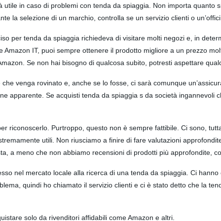
arà utile in caso di problemi con tenda da spiaggia. Non importa quanto si
te la selezione di un marchio, controlla se un servizio clienti o un’offic
o per tenda da spiaggia richiedeva di visitare molti negozi e, in determ
come Amazon IT, puoi sempre ottenere il prodotto migliore a un prezzo 
 Amazon. Se non hai bisogno di qualcosa subito, potresti aspettare qualc
e che venga rovinato e, anche se lo fosse, ci sarà comunque un’assicur
one apparente. Se acquisti tenda da spiaggia s da società ingannevoli c
er riconoscerlo. Purtroppo, questo non è sempre fattibile. Ci sono, tutt
stremamente utili. Non riusciamo a finire di fare valutazioni approfondi
sta, a meno che non abbiamo recensioni di prodotti più approfondite, con
so nel mercato locale alla ricerca di una tenda da spiaggia. Ci hanno
lema, quindi ho chiamato il servizio clienti e ci è stato detto che la t
uistare solo da rivenditori affidabili come Amazon e altri.