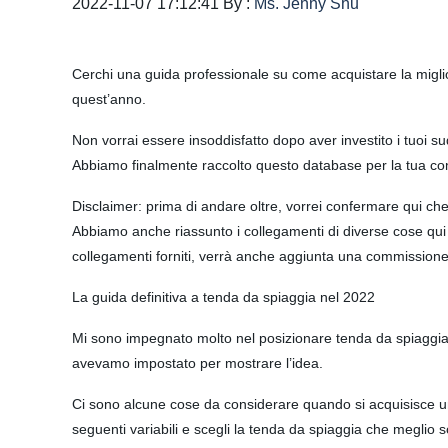
2022-11-07 17:12:41 By :
Ms. Jenny Shu
Cerchi una guida professionale su come acquistare la miglior
quest’anno.
Non vorrai essere insoddisfatto dopo aver investito i tuoi s
Abbiamo finalmente raccolto questo database per la tua co
Disclaimer: prima di andare oltre, vorrei confermare qui ch
Abbiamo anche riassunto i collegamenti di diverse cose qui i
collegamenti forniti, verrà anche aggiunta una commissione 
La guida definitiva a tenda da spiaggia nel 2022
Mi sono impegnato molto nel posizionare tenda da spiaggia 
avevamo impostato per mostrare l’idea.
Ci sono alcune cose da considerare quando si acquisisce una
seguenti variabili e scegli la tenda da spiaggia che meglio 