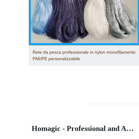
amento
Produzione professionale di singola rete da pesca a
strascico in nylon super morbido
Homagic - Professional and Advanced Integrated Prefab Construction
How about the cost of a Modular House