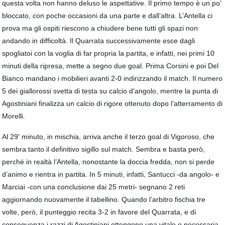
questa volta non hanno deluso le aspettative. Il primo tempo è un po’
bloccato, con poche occasioni da una parte e dall’altra. L’Antella ci
prova ma gli ospiti riescono a chiudere bene tutti gli spazi non
andando in difficoltà. Il Quarrata successivamente esce dagli
spogliatoi con la voglia di far propria la partita, e infatti, nei primi 10
minuti della ripresa, mette a segno due goal. Prima Corsini e poi Del
Bianco mandano i mobilieri avanti 2-0 indirizzando il match. Il numero
5 dei giallorossi svetta di testa su calcio d’angolo, mentre la punta di
Agostiniani finalizza un calcio di rigore ottenuto dopo l’atterramento di
Morelli.
Al 29′ minuto, in mischia, arriva anche il terzo goal di Vigoroso, che
sembra tanto il definitivo sigillo sul match. Sembra e basta però,
perché in realtà l’Antella, nonostante la doccia fredda, non si perde
d’animo e rientra in partita. In 5 minuti, infatti, Santucci -da angolo- e
Marciai -con una conclusione dai 25 metri- segnano 2 reti
aggiornando nuovamente il tabellino. Quando l’arbitro fischia tre
volte, però, il punteggio recita 3-2 in favore del Quarrata, e di
conseguenza i razzi di Agostiniani ottengono una vitale e necessaria