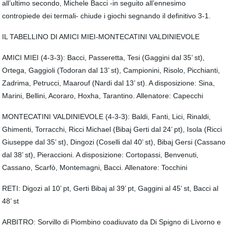
all’ultimo secondo, Michele Bacci -in seguito all’ennesimo
contropiede dei termali- chiude i giochi segnando il definitivo 3-1.
IL TABELLINO DI AMICI MIEI-MONTECATINI VALDINIEVOLE
AMICI MIEI (4-3-3): Bacci, Passeretta, Tesi (Gaggini dal 35’ st),
Ortega, Gaggioli (Todoran dal 13’ st), Campionini, Risolo, Picchianti,
Zadrima, Petrucci, Maarouf (Nardi dal 13’ st). A disposizione: Sina,
Marini, Bellini, Acoraro, Hoxha, Tarantino. Allenatore: Capecchi
MONTECATINI VALDINIEVOLE (4-3-3): Baldi, Fanti, Lici, Rinaldi,
Ghimenti, Torracchi, Ricci Michael (Bibaj Gerti dal 24’ pt), Isola (Ricci
Giuseppe dal 35’ st), Dingozi (Coselli dal 40’ st), Bibaj Gersi (Cassano
dal 38’ st), Pieraccioni. A disposizione: Cortopassi, Benvenuti,
Cassano, Scarfò, Montemagni, Bacci. Allenatore: Tocchini
RETI: Digozi al 10’ pt, Gerti Bibaj al 39’ pt, Gaggini al 45’ st, Bacci al
48’ st
ARBITRO: Sorvillo di Piombino coadiuvato da Di Spigno di Livorno e