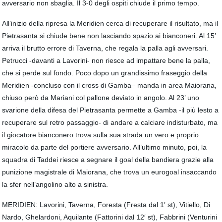
avversario non sbaglia. Il 3-0 degli ospiti chiude il primo tempo.
All’inizio della ripresa la Meridien cerca di recuperare il risultato, ma il
Pietrasanta si chiude bene non lasciando spazio ai bianconeri. Al 15’
arriva il brutto errore di Taverna, che regala la palla agli avversari.
Petrucci -davanti a Lavorini- non riesce ad impattare bene la palla,
che si perde sul fondo. Poco dopo un grandissimo fraseggio della
Meridien -concluso con il cross di Gamba– manda in area Maiorana,
chiuso però da Mariani col pallone deviato in angolo. Al 23’ uno
svarione della difesa del Pietrasanta permette a Gamba -il più lesto a
recuperare sul retro passaggio- di andare a calciare indisturbato, ma
il giocatore bianconero trova sulla sua strada un vero e proprio
miracolo da parte del portiere avversario. All’ultimo minuto, poi, la
squadra di Taddei riesce a segnare il goal della bandiera grazie alla
punizione magistrale di Maiorana, che trova un eurogoal insaccando
la sfer nell’angolino alto a sinistra.
MERIDIEN: Lavorini, Taverna, Foresta (Fresta dal 1′ st), Vitiello, Di
Nardo, Ghelardoni, Aquilante (Fattorini dal 12′ st), Fabbrini (Venturini