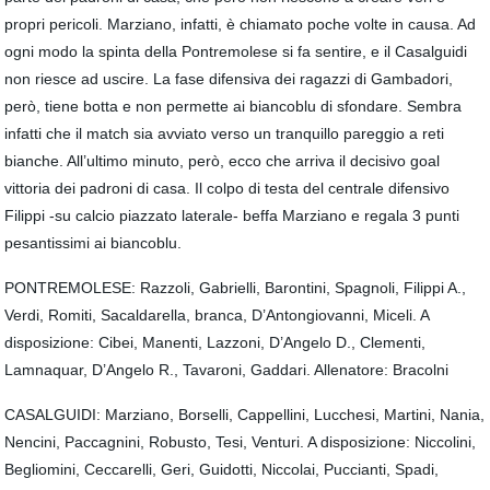
propri pericoli. Marziano, infatti, è chiamato poche volte in causa. Ad
ogni modo la spinta della Pontremolese si fa sentire, e il Casalguidi
non riesce ad uscire. La fase difensiva dei ragazzi di Gambadori,
però, tiene botta e non permette ai biancoblu di sfondare. Sembra
infatti che il match sia avviato verso un tranquillo pareggio a reti
bianche. All’ultimo minuto, però, ecco che arriva il decisivo goal
vittoria dei padroni di casa. Il colpo di testa del centrale difensivo
Filippi -su calcio piazzato laterale- beffa Marziano e regala 3 punti
pesantissimi ai biancoblu.
PONTREMOLESE: Razzoli, Gabrielli, Barontini, Spagnoli, Filippi A.,
Verdi, Romiti, Sacaldarella, branca, D’Antongiovanni, Miceli. A
disposizione: Cibei, Manenti, Lazzoni, D’Angelo D., Clementi,
Lamnaquar, D’Angelo R., Tavaroni, Gaddari. Allenatore: Bracolni
CASALGUIDI: Marziano, Borselli, Cappellini, Lucchesi, Martini, Nania,
Nencini, Paccagnini, Robusto, Tesi, Venturi. A disposizione: Niccolini,
Begliomini, Ceccarelli, Geri, Guidotti, Niccolai, Puccianti, Spadi,