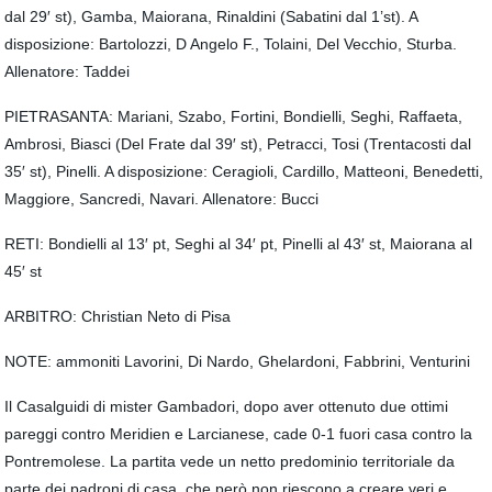
dal 29′ st), Gamba, Maiorana, Rinaldini (Sabatini dal 1’st). A
disposizione: Bartolozzi, D Angelo F., Tolaini, Del Vecchio, Sturba.
Allenatore: Taddei
PIETRASANTA: Mariani, Szabo, Fortini, Bondielli, Seghi, Raffaeta,
Ambrosi, Biasci (Del Frate dal 39′ st), Petracci, Tosi (Trentacosti dal
35′ st), Pinelli. A disposizione: Ceragioli, Cardillo, Matteoni, Benedetti,
Maggiore, Sancredi, Navari. Allenatore: Bucci
RETI: Bondielli al 13′ pt, Seghi al 34′ pt, Pinelli al 43′ st, Maiorana al
45′ st
ARBITRO: Christian Neto di Pisa
NOTE: ammoniti Lavorini, Di Nardo, Ghelardoni, Fabbrini, Venturini
Il Casalguidi di mister Gambadori, dopo aver ottenuto due ottimi
pareggi contro Meridien e Larcianese, cade 0-1 fuori casa contro la
Pontremolese. La partita vede un netto predominio territoriale da
parte dei padroni di casa, che però non riescono a creare veri e