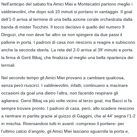
Nell’anticipo del sabato fra Amici Miei e Montecatini partono meglio i
valdinievolini, che dopo soli 10 minuti si portano in vantaggio. Il goal
dell’1-0 arriva al termine di una bella azione corale orchestrata dalla
banda di mister Tocchini. Il tocco decisivo è quello del numero 9
Dingozi, che non deve far altro se non spingere da due passi il
pallone in porta. I padroni di casa non riescono a reagire e subiscono
anche la seconda sberla. La rete del 2-0 arriva al 39’ minuto e porta
la firma di Gerti Bibaj, che finalizza al meglio una bella ripartenza dei
termali.
Nel secondo tempo gli Amici Miei provano a cambiare qualcosa,
senza però riuscirci. I valdinievolini, infatti, continuano a macinare
occasioni da goal una dietro l’altra, non facendo respirare gli
aglianesi. Gersi Bibaj va più volte vicino al terzo goal, ma Bacci si fa
sempre trovare pronto. I padroni di casa, però, allo scadere riescono
a rientrare in partita grazie al guizzo di Gaggini, che al 44′ segna l’1-2
in mischia. Riversandosi tutti in avanti -compreso il portiere- per
l’ultimo calcio d’angolo, gli Amici Miei lasciano sguarnita la porta e,