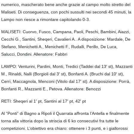
numerico, mascherato bene anche grazie al campo molto stretto del
Maliseti. Di conseguenza, con pochi sussulti nei secondi 45 minuti, la
Lampo non riesce a rimontare capitolando 0-3.
MALISETI: Cuorvo, Fusco, Campana, Paoli, Peschi, Bambini, Aiazzi,
Cecchi G., Santini, Sheqeri, Cavalieri A.. A disposizione: Mardale, De
Stefano, Menichetti A., Menichetti F., Rudalli, Perillo, De Luca,
Salucci, Dondini. Allenatore: Fabbri
LAMPO: Venturini, Pardini, Monti, Tredici (Taddei dal 13′ st), Mazzanti
M., Rinaldi, Nalli (Borgioli dal 3′ st), Bonfanti A. (Bruchi dal 10′ st),
Cerri, Maccagnola, Menconi (Vitolo dal 17′ st). A disposizione: Porrà,
Bonfanti R., Mazzanti E., Petova. Allenatore: Benozzi
RETI: Sheqeri al 1′ pt, Santini al 17′ pt, 42′ pt
Al “Ponti” di Bagno a Ripoli il Quarrata affronta l’Antella e finalmente
torna alla vittoria dopo la striscia di 6 ko consecutivi fra tutte le
competizioni. L’obiettivo era chiaro: ottenere i 3 punti, e i giallorossi