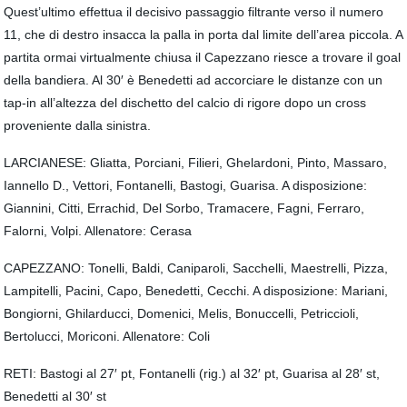
Quest’ultimo effettua il decisivo passaggio filtrante verso il numero
11, che di destro insacca la palla in porta dal limite dell’area piccola. A
partita ormai virtualmente chiusa il Capezzano riesce a trovare il goal
della bandiera. Al 30′ è Benedetti ad accorciare le distanze con un
tap-in all’altezza del dischetto del calcio di rigore dopo un cross
proveniente dalla sinistra.
LARCIANESE: Gliatta, Porciani, Filieri, Ghelardoni, Pinto, Massaro,
Iannello D., Vettori, Fontanelli, Bastogi, Guarisa. A disposizione:
Giannini, Citti, Errachid, Del Sorbo, Tramacere, Fagni, Ferraro,
Falorni, Volpi. Allenatore: Cerasa
CAPEZZANO: Tonelli, Baldi, Caniparoli, Sacchelli, Maestrelli, Pizza,
Lampitelli, Pacini, Capo, Benedetti, Cecchi. A disposizione: Mariani,
Bongiorni, Ghilarducci, Domenici, Melis, Bonuccelli, Petriccioli,
Bertolucci, Moriconi. Allenatore: Coli
RETI: Bastogi al 27′ pt, Fontanelli (rig.) al 32′ pt, Guarisa al 28′ st,
Benedetti al 30′ st