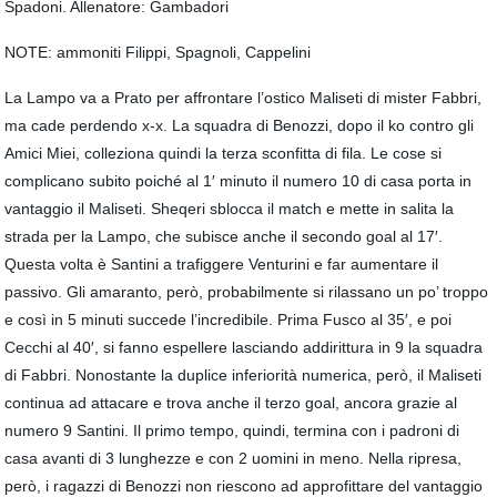
Spadoni. Allenatore: Gambadori
NOTE: ammoniti Filippi, Spagnoli, Cappelini
La Lampo va a Prato per affrontare l’ostico Maliseti di mister Fabbri,
ma cade perdendo x-x. La squadra di Benozzi, dopo il ko contro gli
Amici Miei, colleziona quindi la terza sconfitta di fila. Le cose si
complicano subito poiché al 1′ minuto il numero 10 di casa porta in
vantaggio il Maliseti. Sheqeri sblocca il match e mette in salita la
strada per la Lampo, che subisce anche il secondo goal al 17′.
Questa volta è Santini a trafiggere Venturini e far aumentare il
passivo. Gli amaranto, però, probabilmente si rilassano un po’ troppo
e così in 5 minuti succede l’incredibile. Prima Fusco al 35′, e poi
Cecchi al 40′, si fanno espellere lasciando addirittura in 9 la squadra
di Fabbri. Nonostante la duplice inferiorità numerica, però, il Maliseti
continua ad attacare e trova anche il terzo goal, ancora grazie al
numero 9 Santini. Il primo tempo, quindi, termina con i padroni di
casa avanti di 3 lunghezze e con 2 uomini in meno. Nella ripresa,
però, i ragazzi di Benozzi non riescono ad approfittare del vantaggio