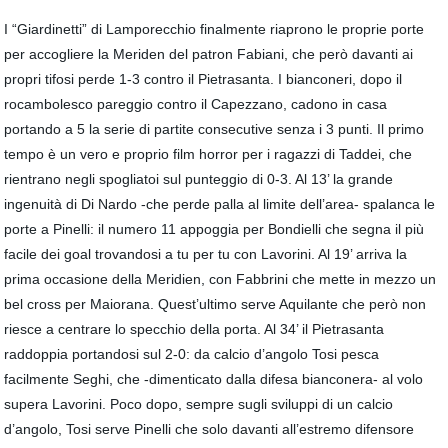
I “Giardinetti” di Lamporecchio finalmente riaprono le proprie porte
per accogliere la Meriden del patron Fabiani, che però davanti ai
propri tifosi perde 1-3 contro il Pietrasanta. I bianconeri, dopo il
rocambolesco pareggio contro il Capezzano, cadono in casa
portando a 5 la serie di partite consecutive senza i 3 punti. Il primo
tempo è un vero e proprio film horror per i ragazzi di Taddei, che
rientrano negli spogliatoi sul punteggio di 0-3. Al 13’ la grande
ingenuità di Di Nardo -che perde palla al limite dell’area- spalanca le
porte a Pinelli: il numero 11 appoggia per Bondielli che segna il più
facile dei goal trovandosi a tu per tu con Lavorini. Al 19’ arriva la
prima occasione della Meridien, con Fabbrini che mette in mezzo un
bel cross per Maiorana. Quest’ultimo serve Aquilante che però non
riesce a centrare lo specchio della porta. Al 34’ il Pietrasanta
raddoppia portandosi sul 2-0: da calcio d’angolo Tosi pesca
facilmente Seghi, che -dimenticato dalla difesa bianconera- al volo
supera Lavorini. Poco dopo, sempre sugli sviluppi di un calcio
d’angolo, Tosi serve Pinelli che solo davanti all’estremo difensore