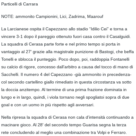
Particelli di Carrara
NOTE: ammonito Campionini, Lici, Zadrima, Maarouf
La Larcianese ospita il Capezzano allo stadio “Idilio Cei” e torna a
vincere 3-1 dopo il pareggio ottenuto fuori casa contro il Casalguidi.
La squadra di Cerasa parte forte e nel primo tempo si porta in
vantaggio al 27′ grazie alla magistrale punizione di Bastogi, che beffa
Tonelli e sblocca il punteggio. Poco dopo, poi, raddoppia Fontanelli
su calcio di rigore, concesso dall’arbitro a causa del tocco di mano di
Sacchelli. Il numero 4 del Capezzano -già ammonito in precedenza-
col secondo cartellino giallo rimediato in questa circostanza va sotto
la doccia anzitempo. Al termine di una prima frazione dominata in
lungo e in largo, quindi, i viola tornano negli spogliatoi sopra di due
goal e con un uomo in più rispetto agli avversari.
Nella ripresa la squadra di Cerasa non cala d’intensità continuando a
macinare gioco. Al 28′ del secondo tempo Guarisa segna la terza
rete concludendo al meglio una combinazione tra Volpi e Ferraro.