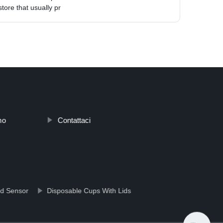
tore that usually pr
mo
Contattaci
d Sensor
Disposable Cups With Lids