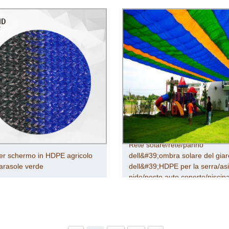
Rete solare/rete/panno
er schermo in HDPE agricolo
dell&#39;ombra solare del giar
arasole verde
dell&#39;HDPE per la serra/asi
nido/posto auto coperto/piscin