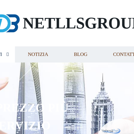
NETLLSGROU
I
NOTIZIA
BLOG
CONTAT
PREZZO PIÙ
SERVIZIO