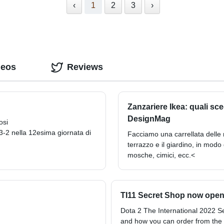
‹
1
2
3
›
deos
Reviews
Zanzariere Ikea: quali scegl
DesignMag
osi
 3-2 nella 12esima giornata di
Facciamo una carrellata delle m
terrazzo e il giardino, in modo 
mosche, cimici, ecc.<
TI11 Secret Shop now open 
Dota 2 The International 2022 Se
and how you can order from the