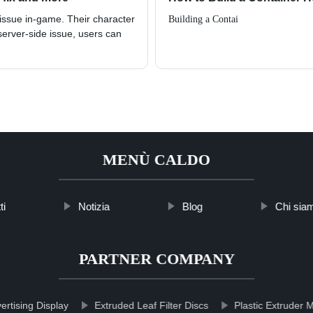
ssue in-game. Their character
Building a Contai
server-side issue, users can
MENÙ CALDO
ti
Notizia
Blog
Chi sia
PARTNER COMPANY
rtising Display
Extruded Leaf Filter Discs
Plastic Extruder 