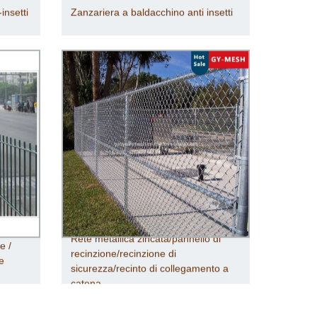
insetti
Zanzariera a baldacchino anti insetti
Rete metallica zincata/pannello di
e /
recinzione/recinzione di
e
sicurezza/recinto di collegamento a
catena