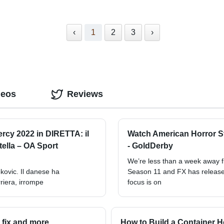
‹
1
2
3
›
deos
Reviews
ercy 2022 in DIRETTA: il
Watch American Horror S
tella – OA Sport
- GoldDerby
We’re less than a week away f
kovic. Il danese ha
Season 11 and FX has released
riera, irrompe
focus is on
 fix and more
How to Build a Container 