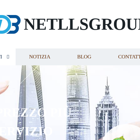
NETLLSGROU
I
NOTIZIA
BLOG
CONTAT
PREZZO PIÙ
SERVIZIO