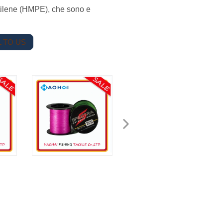
ietilene (HMPE), che sono e
 TO US