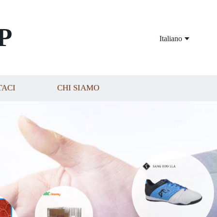
P
Italiano
TACI
CHI SIAMO