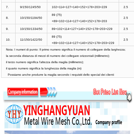
7.
9/150/1245/50
102+114+127+140+152+178+203+229
2.5
89 (75)
8.
10/150/1194/50
2.5
+89+102+114+127+140+152+178+203
9.
10/150/1334/50
89+102+114+127+140+152+178+203+229
2.5
89 (75)
10.
11/150/1422/50
2.5
+89+102+114+127+140+152+178+203+229
Nota: I numeri di punto: Il primo numero significa il numero di collegare della larghezza;
la seconda distanza di mezzi di numero dei collegare orizzontali (millimetro);
il terzo numero significa l'altezza della maglia (millimetro);
il quarto numero significa la lunghezza della maglia (m)
Possiamo anche produrre la maglia secondo i requisiti dello special dei clienti