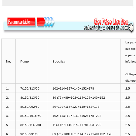
La part
superi
e parte
No.
Punto
Specifica
inferior
Colleg
diamet
1.
7/150/813/50
102+114+127+140+152+178
2.5
2.
8/150/813/50
89 (75) +89+102+114+127+140+152
2.5
3.
8/150/902/50
89+102+114+127+140+152+178
2.5
4.
8/150/1016/50
102+114+127+140+152+178+203
2.5
5.
8/150/1143/50
114+127+140+152+178+203+229
2.5
6.
9/150/991/50
89 (75) +89+102+114+127+140+152+178
2.5