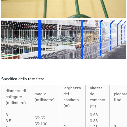
Specifica della rete fissa:
larghezza
altezza
diametro di
maglia
del
del
piegar
collegare
(millimetro)
comitato
comitato
il no.
(millimetro)
(m)
(m)
3
0.63
55*55
3.5
0.83
55*100
4
2
1.23
2