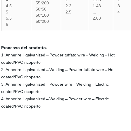
55*200
4.5
2.2
1.43
3
50*50
5
2.5
...
4
50*100
5.5
2.03
50*200
6
Processo del prodotto:
1: Annerire il galvanized→Powder tuffato wire→Welding→Hot
coated/PVC ricoperto
2: Annerire il galvanized→Welding→Powder tuffato wire→Hot
coated/PVC ricoperto
3: Annerire il galvanized→Powder wire→Welding→Electric
coated/PVC ricoperto
4: Annerire il galvanized→Welding→Powder wire→Electric
coated/PVC ricoperto