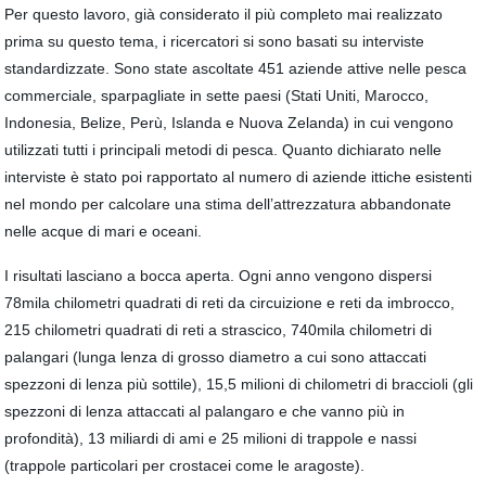
Per questo lavoro, già considerato il più completo mai realizzato
prima su questo tema, i ricercatori si sono basati su interviste
standardizzate. Sono state ascoltate 451 aziende attive nelle pesca
commerciale, sparpagliate in sette paesi (Stati Uniti, Marocco,
Indonesia, Belize, Perù, Islanda e Nuova Zelanda) in cui vengono
utilizzati tutti i principali metodi di pesca. Quanto dichiarato nelle
interviste è stato poi rapportato al numero di aziende ittiche esistenti
nel mondo per calcolare una stima dell’attrezzatura abbandonate
nelle acque di mari e oceani.
I risultati lasciano a bocca aperta. Ogni anno vengono dispersi
78mila chilometri quadrati di reti da circuizione e reti da imbrocco,
215 chilometri quadrati di reti a strascico, 740mila chilometri di
palangari (lunga lenza di grosso diametro a cui sono attaccati
spezzoni di lenza più sottile), 15,5 milioni di chilometri di braccioli (gli
spezzoni di lenza attaccati al palangaro e che vanno più in
profondità), 13 miliardi di ami e 25 milioni di trappole e nassi
(trappole particolari per crostacei come le aragoste).