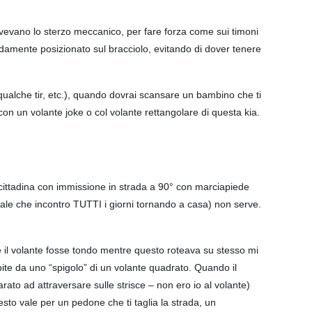
 avevano lo sterzo meccanico, per fare forza come sui timoni
damente posizionato sul bracciolo, evitando di dover tenere
qualche tir, etc.), quando dovrai scansare un bambino che ti
on un volante joke o col volante rettangolare di questa kia.
da cittadina con immissione in strada a 90° con marciapiede
o reale che incontro TUTTI i giorni tornando a casa) non serve.
he il volante fosse tondo mentre questo roteava su stesso mi
lpite da uno “spigolo” di un volante quadrato. Quando il
ato ad attraversare sulle strisce – non ero io al volante)
to vale per un pedone che ti taglia la strada, un