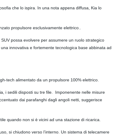
osofia che lo ispira. In una nota appena diffusa, Kia lo
nzato propulsore esclusivamente elettrico..
o SUV possa evolvere per assumere un ruolo strategico
 su una innovativa e fortemente tecnologica base abbinata ad
high-tech alimentato da un propulsore 100% elettrico.
a, i sedili disposti su tre file. Imponenente nelle misure
entuato dai parafanghi dagli angoli netti, suggerisce
ile quando non si è vicini ad una stazione di ricarica.
uso, si chiudono verso l’interno. Un sistema di telecamere