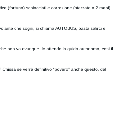
tica (fortuna) schiacciati e correzione (sterzata a 2 mani)
volante che sogni, si chiama AUTOBUS, basta salirci e
e che non va ovunque. Io attendo la guida autonoma, così il
? Chissà se verrà definitivo “povero” anche questo, dal