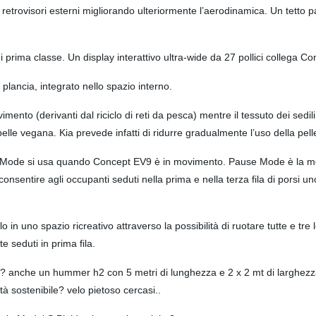
ti retrovisori esterni migliorando ulteriormente l’aerodinamica. Un t
prima classe. Un display interattivo ultra-wide da 27 pollici collega C
 plancia, integrato nello spazio interno.
vimento (derivanti dal riciclo di reti da pesca) mentre il tessuto dei sedili è
 pelle vegana. Kia prevede infatti di ridurre gradualmente l’uso della pelle 
ive Mode si usa quando Concept EV9 è in movimento. Pause Mode è la mod
onsentire agli occupanti seduti nella prima e nella terza fila di porsi uno 
 uno spazio ricreativo attraverso la possibilità di ruotare tutte e tre le
 seduti in prima fila.
che un hummer h2 con 5 metri di lunghezza e 2 x 2 mt di larghezza
à sostenibile? velo pietoso cercasi..