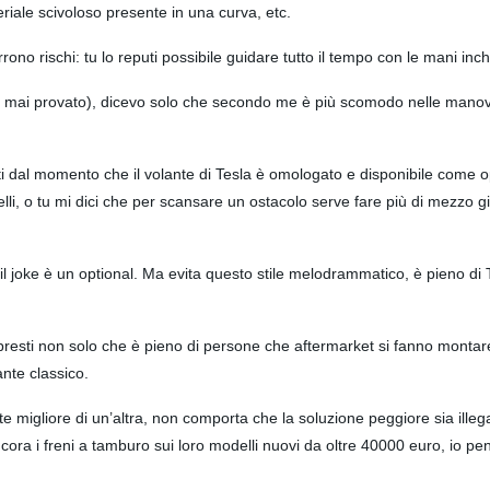
eriale scivoloso presente in una curva, etc.
ono rischi: tu lo reputi possibile guidare tutto il tempo con le mani inc
mai provato), dicevo solo che secondo me è più scomodo nelle manovre 
gati dal momento che il volante di Tesla è omologato e disponibile come 
li, o tu mi dici che per scansare un ostacolo serve fare più di mezzo g
il joke è un optional. Ma evita questo stile melodrammatico, è pieno di
sapresti non solo che è pieno di persone che aftermarket si fanno monta
ante classico.
te migliore di un’altra, non comporta che la soluzione peggiore sia illeg
ra i freni a tamburo sui loro modelli nuovi da oltre 40000 euro, io pen