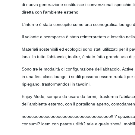
di nuova generazione sostituisce i convenzionali specchiet
diretta con l’ambiente esterno.
L’interno è stato concepito come una scenografica lounge di 
Il volante a scomparsa è stato reinterpretato e inserito nella
Materiali sostenibili ed ecologici sono stati utilizzati per il pa
lana. In tutto l’abitacolo, inoltre, è stato fatto grande uso di
Sono tre le modalità di configurazione dell’abitacolo. Act
in una first class lounge: i sedili possono essere ruotati per c
ripiegano, trasformandosi in tavolini.
Enjoy Mode, sempre da usare da fermi, trasforma l’abitacolo in
dell’ambiente esterno, con il portellone aperto, comodamente
noooooooooooooooooooooooooooooooooooo!! ? spaziosa? an
consumi? idem con patate utilità? tale e quale show!! mobilit