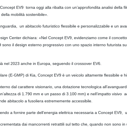
Concept EV9 torna oggi alla ribalta con un’approfondita analisi della fil
 della mobilità sostenibile».
ardia, un abitacolo futuristico flessibile e personalizzabile e un ava
esign Center dichiara: «Nel Concept EV9, evidenziamo come il concett
EV9 sono il design esterno progressivo con uno spazio interno futurista
ià nel 2023 anche in Europa, seguendo il crossover EV6.
dulare (E-GMP) di Kia, Concept EV9 è un veicolo altamente flessibile e 
interno dal carattere visionario, una dotazione tecnologica all’avanguardi
altezza di 1.790 mm e un passo di 3.100 mm) e nell’impatto visivo acc
rande abitacolo a fusoliera estrememente accessibile.
uendo a fornire parte dell’energia elettrica necessaria a Concept EV9, ut
crementata dai mancorrenti retrattili sul tetto che, quando non sono in 