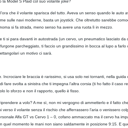
o la Model S Plaid col suo volante joke?
 l’ora che il volante sparisca del tutto. Aveva un senso quando le auto
come sulle navi moderne, basta un joystick. Che oltretutto sarebbe como
utonoma si fa strada, meno senso ha avere una ruota lì in mezzo.
ti si para davanti in autostrada (un cervo, un pneumatico lasciato da 
urgone parcheggiato, ti faccio un grandissimo in bocca al lupo a farlo c
rettangolari un motivo ci sarà.
. Incrociare le braccia è rarissimo, si usa solo nei tornanti, nella gui
di fare svolta a sinistra che ti impegna l’altra corsia (ti ho fatto il cas
o lo sforzo e non il rapporto, quello è fisso.
o riprendere a volo? A me sì, non mi vergogno di ammetterlo e il fatto c
verso il volante senza il rischio che afferrassero l’aria o venissero co
 personale Alfa GT vs Cervo 1 – 0, cofano ammaccato ma il cervo ha impar
in quel momento le mani non siano saldamente in posizione 9:15. E ques