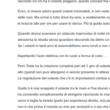
Secondo voi chi ha il volante peggiore, questo concept Kia 
Enzo, io invece adoro questi volanti minimalisti, e non vedo
delle navi. Ma ormai è tutto drive-by-wire, e esattamente 
le braccia alte per ore per usare lo sterzo. Più la guida a
Quando dovrai scansare un ostacolo improvviso di notte che 
attraversa la strada senza guardare sbucando da dietro un f
Se i volanti in tanti anni di automobilismo sono tondi e non 
Aspettando l’auto elettrica con le ruote a forma di cubo …
Però Tesla ha la rotazione completa pari ad 1 giro di volante
alto (quindi non puoi allargare) e veicolo presente in attesa 
La regolazione del volante che c’è in impostazioni cambia sol
Guido ti è mai scappato il volante tra le mani e l’hai dovut
ha consentito semplicemente di stringerlo riportando le mani 
cervo ti taglia la strada (parlo per esperienza diretta, mia
non è che prima ti manda un sms per avvisarti e ci sta che 