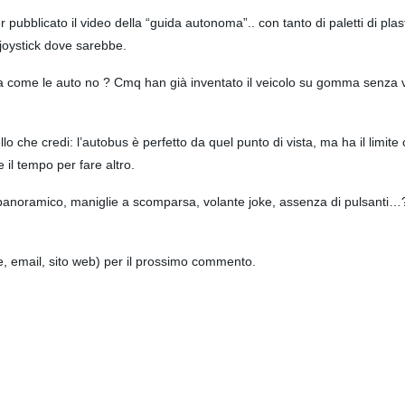
 pubblicato il video della “guida autonoma”.. con tanto di paletti di plas
joystick dove sarebbe.
ta come le auto no ? Cmq han già inventato il veicolo su gomma senza 
lo che credi: l’autobus è perfetto da quel punto di vista, ma ha il limit
il tempo per fare altro.
to panoramico, maniglie a scomparsa, volante joke, assenza di pulsanti…
me, email, sito web) per il prossimo commento.